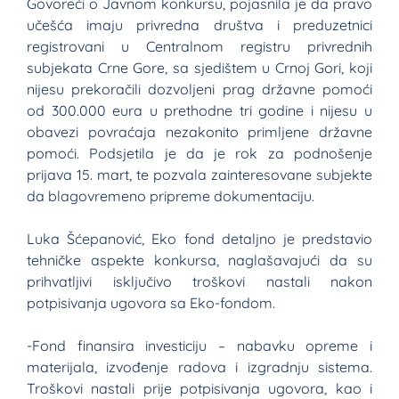
Govoreći o Javnom konkursu, pojasnila je da pravo
učešća imaju privredna društva i preduzetnici
registrovani u Centralnom registru privrednih
subjekata Crne Gore, sa sjedištem u Crnoj Gori, koji
nijesu prekoračili dozvoljeni prag državne pomoći
od 300.000 eura u prethodne tri godine i nijesu u
obavezi povraćaja nezakonito primljene državne
pomoći. Podsjetila je da je rok za podnošenje
prijava 15. mart, te pozvala zainteresovane subjekte
da blagovremeno pripreme dokumentaciju.
Luka Šćepanović, Eko fond detaljno je predstavio
tehničke aspekte konkursa, naglašavajući da su
prihvatljivi isključivo troškovi nastali nakon
potpisivanja ugovora sa Eko-fondom.
-Fond finansira investiciju – nabavku opreme i
materijala, izvođenje radova i izgradnju sistema.
Troškovi nastali prije potpisivanja ugovora, kao i