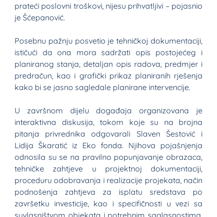
prateći poslovni troškovi, nijesu prihvatljivi – pojasnio
je Šćepanović.
Posebnu pažnju posvetio je tehničkoj dokumentaciji,
ističući da ona mora sadržati opis postojećeg i
planiranog stanja, detaljan opis radova, predmjer i
predračun, kao i grafički prikaz planiranih rješenja
kako bi se jasno sagledale planirane intervencije.
U završnom dijelu događaja organizovana je
interaktivna diskusija, tokom koje su na brojna
pitanja privrednika odgovarali Slaven Šestović i
Lidija Škaratić iz Eko fonda. Njihova pojašnjenja
odnosila su se na pravilno popunjavanje obrazaca,
tehničke zahtjeve u projektnoj dokumentaciji,
proceduru odobravanja i realizacije projekata, način
podnošenja zahtjeva za isplatu sredstava po
završetku investicije, kao i specifičnosti u vezi sa
suvlasništvom objekata i potrebnim saglasnostima.