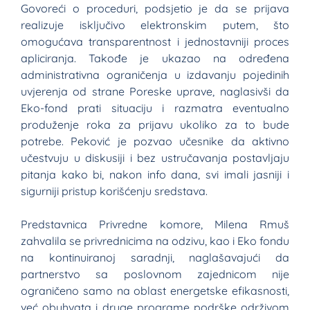
Govoreći o proceduri, podsjetio je da se prijava
realizuje isključivo elektronskim putem, što
omogućava transparentnost i jednostavniji proces
apliciranja. Takođe je ukazao na određena
administrativna ograničenja u izdavanju pojedinih
uvjerenja od strane Poreske uprave, naglasivši da
Eko-fond prati situaciju i razmatra eventualno
produženje roka za prijavu ukoliko za to bude
potrebe. Peković je pozvao učesnike da aktivno
učestvuju u diskusiji i bez ustručavanja postavljaju
pitanja kako bi, nakon info dana, svi imali jasniji i
sigurniji pristup korišćenju sredstava.
Predstavnica Privredne komore, Milena Rmuš
zahvalila se privrednicima na odzivu, kao i Eko fondu
na kontinuiranoj saradnji, naglašavajući da
partnerstvo sa poslovnom zajednicom nije
ograničeno samo na oblast energetske efikasnosti,
već obuhvata i druge programe podrške održivom