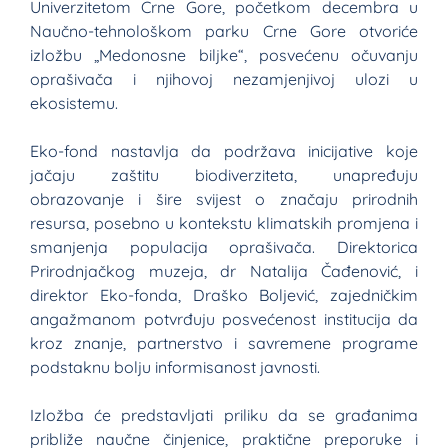
Univerzitetom Crne Gore, početkom decembra u
Naučno-tehnološkom parku Crne Gore otvoriće
izložbu „Medonosne biljke“, posvećenu očuvanju
oprašivača i njihovoj nezamjenjivoj ulozi u
ekosistemu.
Eko-fond nastavlja da podržava inicijative koje
jačaju zaštitu biodiverziteta, unapređuju
obrazovanje i šire svijest o značaju prirodnih
resursa, posebno u kontekstu klimatskih promjena i
smanjenja populacija oprašivača. Direktorica
Prirodnjačkog muzeja, dr Natalija Čađenović, i
direktor Eko-fonda, Draško Boljević, zajedničkim
angažmanom potvrđuju posvećenost institucija da
kroz znanje, partnerstvo i savremene programe
podstaknu bolju informisanost javnosti.
Izložba će predstavljati priliku da se građanima
približe naučne činjenice, praktične preporuke i