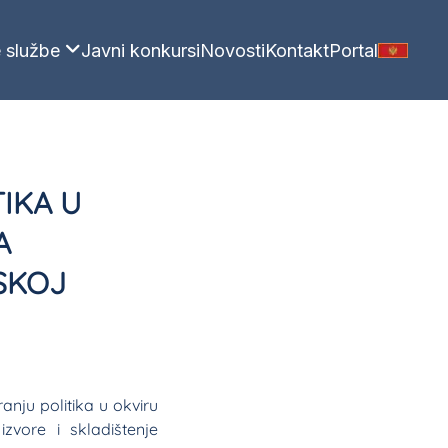
 službe
Javni konkursi
Novosti
Kontakt
Portal
IKA U
A
SKOJ
anju politika u okviru
zvore i skladištenje