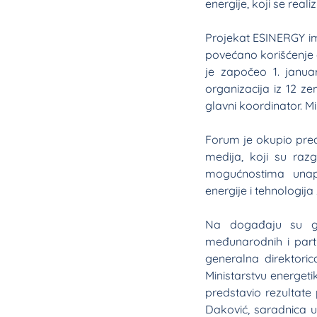
energije, koji se rea
Projekat ESINERGY ima
povećano korišćenje e
je započeo 1. janua
organizacija iz 12 z
glavni koordinator. M
Forum je okupio preds
medija, koji su raz
mogućnostima unapre
energije i tehnologija
Na događaju su gov
međunarodnih i partn
generalna direktori
Ministarstvu energeti
predstavio rezultate
Daković, saradnica u