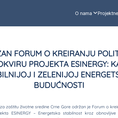
O nama
Projektne
AN FORUM O KREIRANJU POLIT
OKVIRU PROJEKTA ESINERGY: K
BILNIJOJ I ZELENIJOJ ENERGET
BUDUĆNOSTI
za zaštitu životne sredine Crne Gore održan je Forum o kreir
ta ESINERGY – Energetska stabilnost kroz obnovljive i