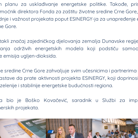
 planu za usklađivanje energetske politike. Takođe, pri
ćnik direktora Fonda za zaštitu životne sredine Crne Gore, 
je i važnost projekata poput ESINERGY-ja za unapređenje e
ne Gore.
takli značaj zajedničkog djelovanja zemalja Dunavske regije
ljanja održivih energetskih modela koji podstiču samoo
e emisija ugljen-dioksida.
ne sredine Crne Gore zahvaljuje svim učesnicima i partnerima
astave da prate aktivnosti projekta ESINERGY, koji doprinosi 
zelenije i stabilnije energetske budućnosti regiona.
a bio je Boško Kovačević, saradnik u Službi za imple
erskih projekata.