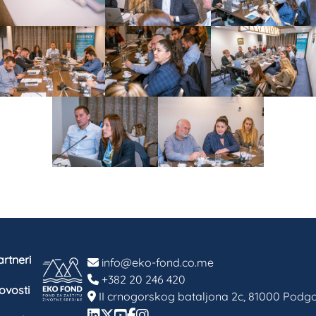
rtneri
info@eko-fond.co.me
+382 20 246 420
ovosti
II crnogorskog bataljona 2c, 81000 Podgo