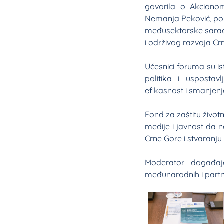
govorila o Akcionom
Nemanja Peković, pomo
međusektorske saradn
i održivog razvoja Cr
Učesnici foruma su is
politika i uspostav
efikasnost i smanjenj
Fond za zaštitu život
medije i javnost da n
Crne Gore i stvaranju 
Moderator događaj
međunarodnih i partn