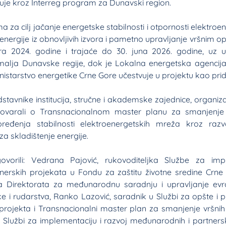
lizuje kroz Interreg program za Dunavski region.
 za cilj jačanje energetske stabilnosti i otpornosti elektro
nergije iz obnovljivih izvora i pametno upravljanje vršnim o
ra 2024. godine i trajaće do 30. juna 2026. godine, uz u
emalja Dunavske regije, dok je Lokalna energetska agencija
inistarstvo energetike Crne Gore učestvuje u projektu kao prid
tavnike institucija, stručne i akademske zajednice, organizac
govarali o Transnacionalnom master planu za smanjenje 
đenja stabilnosti elektroenergetskih mreža kroz razvo
 za skladištenje energije.
orili: Vedrana Pajović, rukovoditeljka Službe za impl
erskih projekata u Fondu za zaštitu životne sredine Crne
ca Direktorata za međunarodnu saradnju i upravljanje ev
ke i rudarstva, Ranko Lazović, saradnik u Službi za opšte i p
 projekta i Transnacionalni master plan za smanjenje vršni
 Službi za implementaciju i razvoj međunarodnih i partnersk