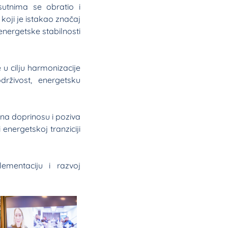
sutnima se obratio i
koji je istakao značaj
nergetske stabilnosti
 u cilju harmonizacije
drživost, energetsku
 na doprinosu i poziva
energetskoj tranziciji
mentaciju i razvoj