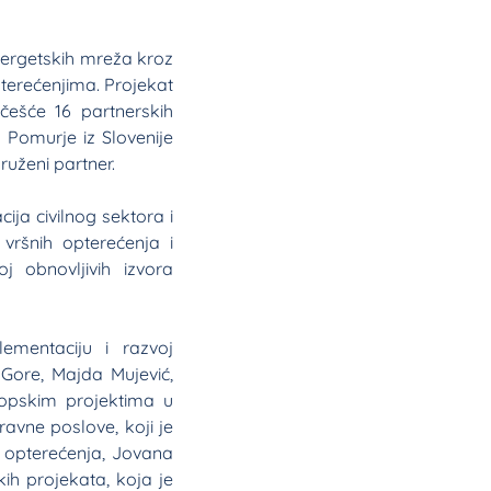
energetskih mreža kroz
pterećenjima. Projekat
češće 16 partnerskih
 Pomurje iz Slovenije
ruženi partner.
ija civilnog sektora i
vršnih opterećenja i
j obnovljivih izvora
ementaciju i razvoj
 Gore, Majda Mujević,
ropskim projektima u
ravne poslove, koji je
h opterećenja, Jovana
ih projekata, koja je