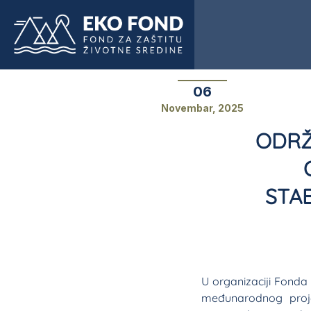
06
Novembar, 2025
ODRŽ
STA
U organizaciji Fonda 
međunarodnog projek