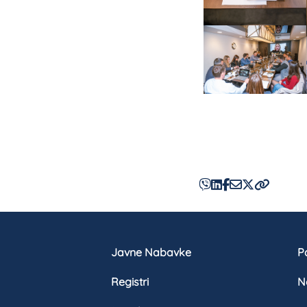
Javne Nabavke
Pa
Registri
N